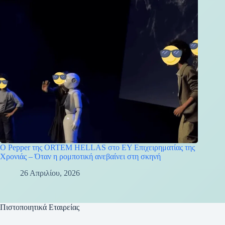
Ο Pepper της ORTEM HELLAS στο EY Επιχειρηματίας της
Χρονιάς – Όταν η ρομποτική ανεβαίνει στη σκηνή
26 Απριλίου, 2026
Πιστοποιητικά Εταιρείας